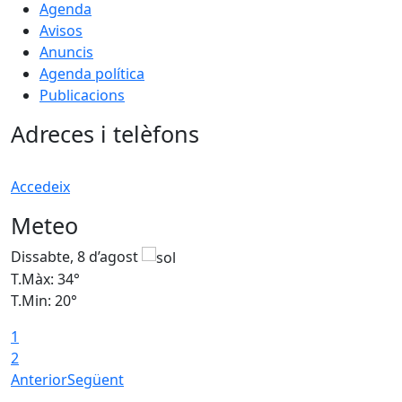
Agenda
Avisos
Anuncis
Agenda política
Publicacions
Adreces i telèfons
Accedeix
Meteo
Dissabte, 8 d’agost
D
T.Màx: 34°
T
T.Min: 20°
T
1
2
Anterior
Següent