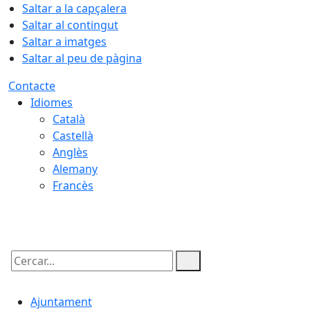
Saltar a la capçalera
Saltar al contingut
Saltar a imatges
Saltar al peu de pàgina
Contacte
Idiomes
Català
Castellà
Anglès
Alemany
Francès
08.08.2026 | 03:23
Cercar:
Ajuntament