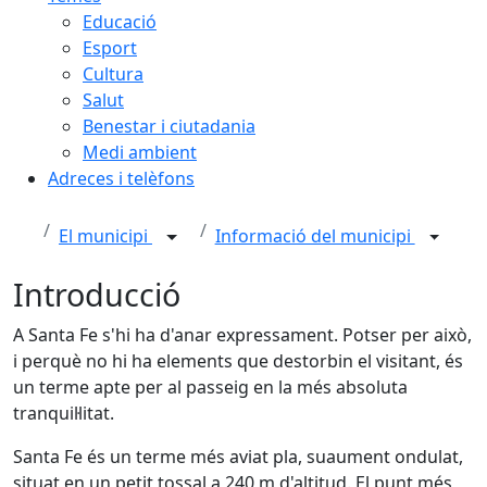
Educació
Esport
Cultura
Salut
Benestar i ciutadania
Medi ambient
Adreces i telèfons
El municipi
Informació del municipi
Introducció
A Santa Fe s'hi ha d'anar expressament. Potser per això,
i perquè no hi ha elements que destorbin el visitant, és
un terme apte per al passeig en la més absoluta
tranquil·litat.
Santa Fe és un terme més aviat pla, suaument ondulat,
situat en un petit tossal a 240 m d'altitud. El punt més