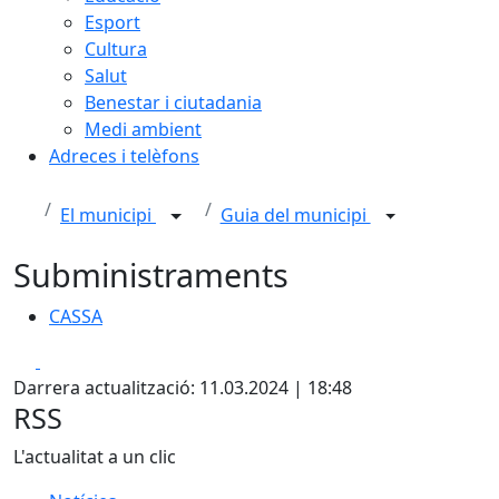
Esport
Cultura
Salut
Benestar i ciutadania
Medi ambient
Adreces i telèfons
El municipi
Guia del municipi
Subministraments
CASSA
CASSA
Facebook
X
Darrera actualització: 11.03.2024 | 18:48
RSS
L'actualitat a un clic