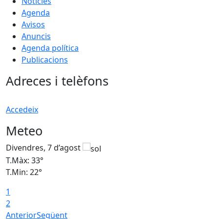
Notícies
Agenda
Avisos
Anuncis
Agenda política
Publicacions
Adreces i telèfons
Accedeix
Meteo
Divendres, 7 d’agost
D
T.Màx: 33°
T
T.Min: 22°
T
1
2
Anterior
Següent