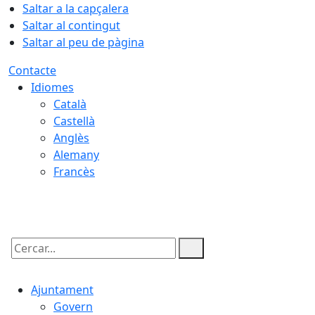
Saltar a la capçalera
Saltar al contingut
Saltar al peu de pàgina
Contacte
Idiomes
Català
Castellà
Anglès
Alemany
Francès
07.08.2026 | 07:38
Cercar:
Ajuntament
Govern