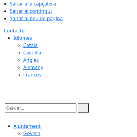
Saltar a la capçalera
Saltar al contingut
Saltar al peu de pàgina
Contacte
Idiomes
Català
Castellà
Anglès
Alemany
Francès
08.08.2026 | 08:51
Cercar:
Ajuntament
Govern