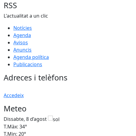
RSS
L'actualitat a un clic
Notícies
Agenda
Avisos
Anuncis
Agenda política
Publicacions
Adreces i telèfons
Accedeix
Meteo
Dissabte, 8 d’agost
D
T.Màx: 34°
T
T.Min: 20°
T