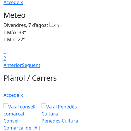
Accedeix
Meteo
Divendres, 7 d’agost
D
T.Màx: 33°
T
T.Min: 22°
T
1
2
Anterior
Següent
Plànol / Carrers
Accedeix
Consell
Penedès Cultura
Comarcal de l'Alt