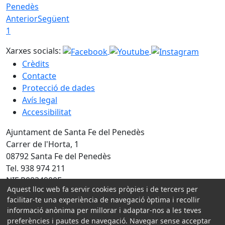
Penedès
Anterior
Següent
1
Xarxes socials:
Crèdits
Contacte
Protecció de dades
Avís legal
Accessibilitat
Ajuntament de Santa Fe del Penedès
Carrer de l'Horta, 1
08792 Santa Fe del Penedès
Tel. 938 974 211
NIF P0824900E
Aquest lloc web fa servir cookies pròpies i de tercers per
facilitar-te una experiència de navegació òptima i recollir
Amb la col·laboració de:
informació anònima per millorar i adaptar-nos a les teves
preferències i pautes de navegació. Navegar sense acceptar