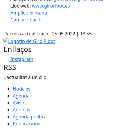
Lloc web:
www.giroribot.es
Amplieu el mapa
Com arribar-hi
Leaflet
| ©
OpenStreetMap
contributors
Facebook
X
+
Darrera actualització: 25.05.2022 | 13:55
−
Logotip de Giró Ribot
Enllaços
Instagram
RSS
L'actualitat a un clic
Notícies
Agenda
Avisos
Anuncis
Agenda política
Publicacions