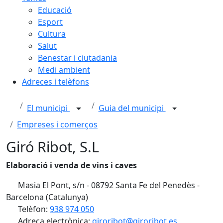
Educació
Esport
Cultura
Salut
Benestar i ciutadania
Medi ambient
Adreces i telèfons
El municipi
Guia del municipi
Empreses i comerços
Giró Ribot, S.L
Elaboració i venda de vins i caves
Masia El Pont, s/n - 08792 Santa Fe del Penedès -
Barcelona (Catalunya)
Telèfon:
938 974 050
Adreça electrònica:
giroribot@giroribot.es