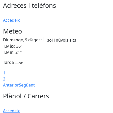
Adreces i telèfons
Accedeix
Meteo
Diumenge, 9 d’agost
D
T.Màx: 36°
T
T.Min: 21°
T
Tarda
T
1
2
Anterior
Següent
Plànol / Carrers
Accedeix