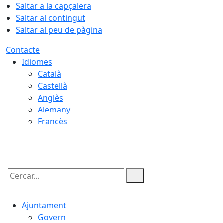
Saltar a la capçalera
Saltar al contingut
Saltar al peu de pàgina
Contacte
Idiomes
Català
Castellà
Anglès
Alemany
Francès
06.08.2026 | 17:49
Cercar:
Ajuntament
Govern