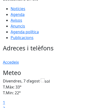
Notícies
Agenda
Avisos
Anuncis
Agenda política
Publicacions
Adreces i telèfons
Accedeix
Meteo
Divendres, 7 d’agost
D
T.Màx: 33°
T
T.Min: 22°
T
1