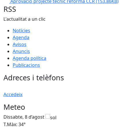
Aprovació projecte tècnic reforma CCR
(153.86KB)
RSS
L'actualitat a un clic
Notícies
Agenda
Avisos
Anuncis
Agenda política
Publicacions
Adreces i telèfons
Accedeix
Meteo
Dissabte, 8 d’agost
D
T.Màx: 34°
T