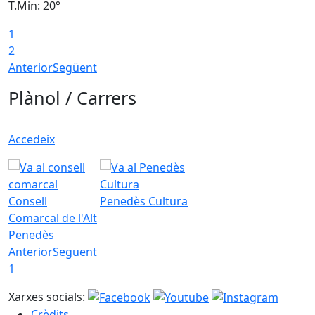
T.Min: 20°
T
1
2
Anterior
Següent
Plànol / Carrers
Accedeix
Consell
Penedès Cultura
Comarcal de l'Alt
Penedès
Anterior
Següent
1
Xarxes socials:
Crèdits