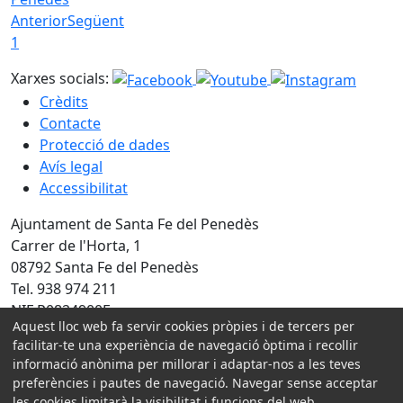
Anterior
Següent
1
Xarxes socials:
Crèdits
Contacte
Protecció de dades
Avís legal
Accessibilitat
Ajuntament de Santa Fe del Penedès
Carrer de l'Horta, 1
08792 Santa Fe del Penedès
Tel. 938 974 211
NIF P0824900E
Aquest lloc web fa servir cookies pròpies i de tercers per
facilitar-te una experiència de navegació òptima i recollir
Amb la col·laboració de:
informació anònima per millorar i adaptar-nos a les teves
preferències i pautes de navegació. Navegar sense acceptar
les cookies limitarà la visibilitat i funcions del web.