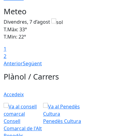
Meteo
Divendres, 7 d’agost
D
T.Màx: 33°
T
T.Min: 22°
T
1
2
Anterior
Següent
Plànol / Carrers
Accedeix
Consell
Penedès Cultura
Comarcal de l'Alt
Penedès