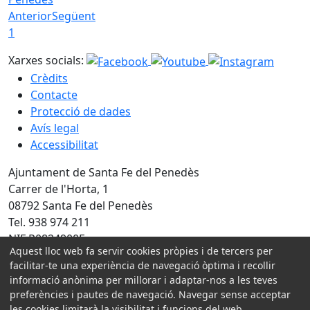
Anterior
Següent
1
Xarxes socials:
Crèdits
Contacte
Protecció de dades
Avís legal
Accessibilitat
Ajuntament de Santa Fe del Penedès
Carrer de l'Horta, 1
08792 Santa Fe del Penedès
Tel. 938 974 211
NIF P0824900E
Aquest lloc web fa servir cookies pròpies i de tercers per
facilitar-te una experiència de navegació òptima i recollir
Amb la col·laboració de:
informació anònima per millorar i adaptar-nos a les teves
preferències i pautes de navegació. Navegar sense acceptar
les cookies limitarà la visibilitat i funcions del web.