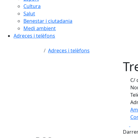
Cultura
Salut
Benestar i ciutadania
Medi ambient
Adreces i telèfons
Adreces i telèfons
Tr
C/ 
Nom
Tel
Adr
Am
Com
Fa
+
Darrer