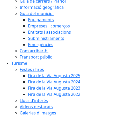
Guia de carrers / Plànol
Informació geogràfica
Guia del municipi
Equipaments
Empreses i comerços
Entitats i associacions
Subministraments
Emergències
Com arribar-hi
Transport públic
Turisme
Festes i fires
Fira de la Via Augusta 2025
Fira de la Via Augusta 2024
Fira de la Via Augusta 2023
Fira de la Via Augusta 2022
Llocs d'interès
Vídeos destacats
Galeries d'imatges