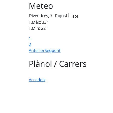
Meteo
Divendres, 7 d’agost
T.Màx: 33°
T.Min: 22°
1
2
Anterior
Següent
Plànol / Carrers
Accedeix