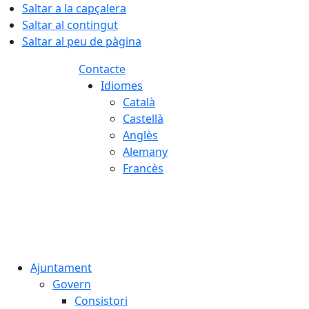
Saltar a la capçalera
Saltar al contingut
Saltar al peu de pàgina
Contacte
Idiomes
Català
Castellà
Anglès
Alemany
Francès
07.08.2026 | 01:46
Ajuntament
Govern
Consistori