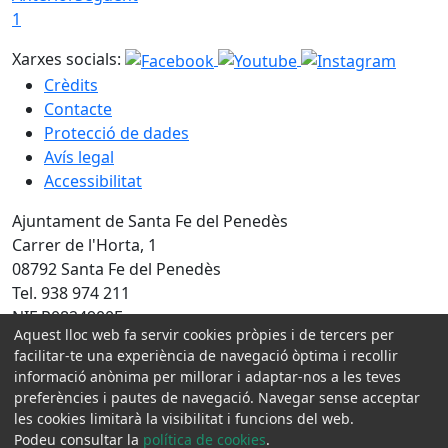
1
Xarxes socials:
Crèdits
Contacte
Protecció de dades
Avís legal
Accessibilitat
Ajuntament de Santa Fe del Penedès
Carrer de l'Horta, 1
08792 Santa Fe del Penedès
Tel. 938 974 211
NIF P0824900E
Aquest lloc web fa servir cookies pròpies i de tercers per
facilitar-te una experiència de navegació òptima i recollir
Amb la col·laboració de:
informació anònima per millorar i adaptar-nos a les teves
preferències i pautes de navegació. Navegar sense acceptar
les cookies limitarà la visibilitat i funcions del web.
Podeu consultar la
política de cookies
.