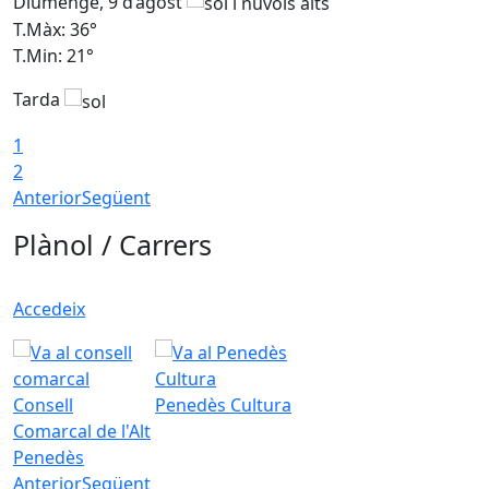
Diumenge, 9 d’agost
D
T.Màx: 36°
T
T.Min: 21°
T
Tarda
T
1
2
Anterior
Següent
Plànol / Carrers
Accedeix
Consell
Penedès Cultura
Comarcal de l'Alt
Penedès
Anterior
Següent