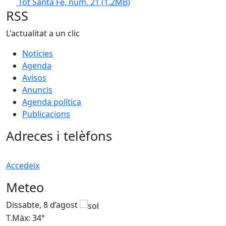
Tot Santa Fe, núm. 21
(1.2MB)
RSS
L'actualitat a un clic
Notícies
Agenda
Avisos
Anuncis
Agenda política
Publicacions
Adreces i telèfons
Accedeix
Meteo
Dissabte, 8 d’agost
D
T.Màx: 34°
T