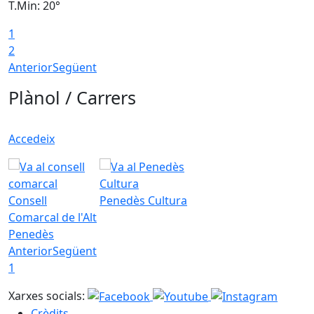
T.Min: 20°
T
1
2
Anterior
Següent
Plànol / Carrers
Accedeix
Consell
Penedès Cultura
Comarcal de l'Alt
Penedès
Anterior
Següent
1
Xarxes socials:
Crèdits