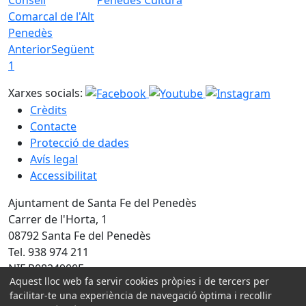
Comarcal de l'Alt
Penedès
Anterior
Següent
1
Xarxes socials:
Crèdits
Contacte
Protecció de dades
Avís legal
Accessibilitat
Ajuntament de Santa Fe del Penedès
Carrer de l'Horta, 1
08792 Santa Fe del Penedès
Tel. 938 974 211
NIF P0824900E
Aquest lloc web fa servir cookies pròpies i de tercers per
Amb la col·laboració de:
facilitar-te una experiència de navegació òptima i recollir