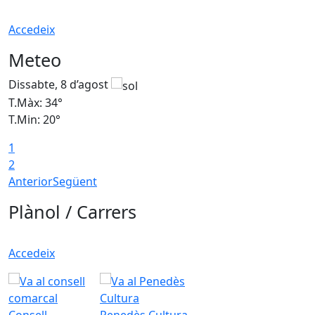
Accedeix
Meteo
Dissabte, 8 d’agost
D
T.Màx: 34°
T
T.Min: 20°
T
1
2
Anterior
Següent
Plànol / Carrers
Accedeix
Consell
Penedès Cultura