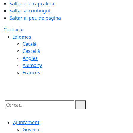
Saltar a la capçalera
Saltar al contingut
Saltar al peu de pàgina
Contacte
Idiomes
Català
Castellà
Anglès
Alemany
Francès
10.08.2026 | 18:38
Cercar:
Ajuntament
Govern