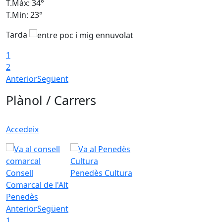
T.Màx: 34°
T
T.Min: 23°
T
Tarda
1
2
Anterior
Següent
Plànol / Carrers
Accedeix
Consell
Penedès Cultura
Comarcal de l'Alt
Penedès
Anterior
Següent
1